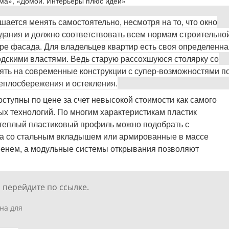
ома», «Домой. Интерьеры плюс идеи»
шается менять самостоятельно, несмотря на то, что окно
здания и должно соответствовать всем нормам строительно
уре фасада. Для владельцев квартир есть своя определенна
одскими властями. Ведь старую рассохшуюся столярку со
ять на современные конструкции с супер-возможностями п
еплосбережения и остекления.
ступны по цене за счет невысокой стоимости как самого
ых технологий. По многим характеристикам пластик
, теплый пластиковый профиль можно подобрать с
на со стальным вкладышем или армированные в массе
енем, а модульные системы открывания позволяют
 перейдите по ссылке.
на для