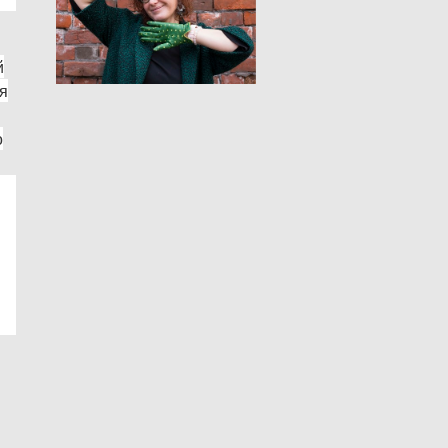
й
я
о