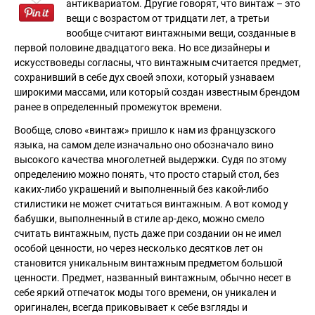
антиквариатом. Другие говорят, что винтаж – это
вещи с возрастом от тридцати лет, а третьи
вообще считают винтажными вещи, созданные в
первой половине двадцатого века. Но все дизайнеры и
искусствоведы согласны, что винтажным считается предмет,
сохранивший в себе дух своей эпохи, который узнаваем
широкими массами, или который создан известным брендом
ранее в определенный промежуток времени.
Вообще, слово
винтаж
пришло к нам из французского
языка, на самом деле изначально оно обозначало вино
высокого качества многолетней выдержки. Судя по этому
определению можно понять, что просто старый стол, без
каких-либо украшений и выполненный без какой-либо
стилистики не может считаться винтажным. А вот комод у
бабушки, выполненный в стиле ар-деко, можно смело
считать винтажным, пусть даже при создании он не имел
особой ценности, но через несколько десятков лет он
становится уникальным винтажным предметом большой
ценности. Предмет, названный винтажным, обычно несет в
себе яркий отпечаток моды того времени, он уникален и
оригинален, всегда приковывает к себе взгляды и