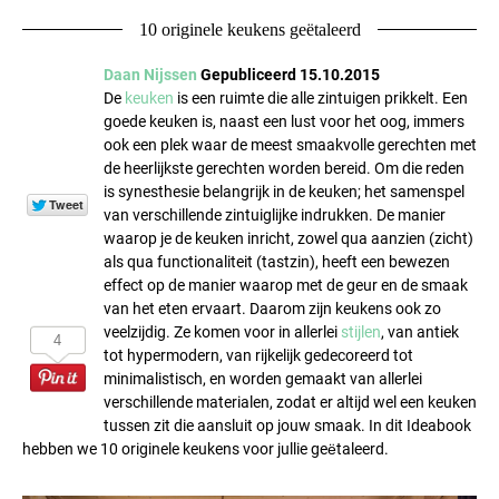
10 originele keukens geëtaleerd
Daan Nijssen
Gepubliceerd 15.10.2015
De
keuken
is een ruimte die alle zintuigen prikkelt. Een
goede keuken is, naast een lust voor het oog, immers
ook een plek waar de meest smaakvolle gerechten met
de heerlijkste gerechten worden bereid. Om die reden
is synesthesie belangrijk in de keuken; het samenspel
van verschillende zintuiglijke indrukken. De manier
waarop je de keuken inricht, zowel qua aanzien (zicht)
als qua functionaliteit (tastzin), heeft een bewezen
effect op de manier waarop met de geur en de smaak
van het eten ervaart. Daarom zijn keukens ook zo
veelzijdig. Ze komen voor in allerlei
stijlen
, van antiek
4
tot hypermodern, van rijkelijk gedecoreerd tot
minimalistisch, en worden gemaakt van allerlei
verschillende materialen, zodat er altijd wel een keuken
tussen zit die aansluit op jouw smaak. In dit Ideabook
hebben we 10 originele keukens voor jullie geëtaleerd.